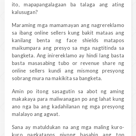
ito, mapapangalagaan ba talaga ang ating
kalusugan?
Maraming mga mamamayan ang nagrereklamo
sa ibang online sellers kung bakit mataas ang
kanilang benta ng face shields matapos
maikumpara ang presyo sa mga nagtitinda sa
bangketa. Ang inirereklamo ay hindi lang basta
basta masasabing tubo or revenue share ng
online sellers kundi ang mismong presyong
sobrang mura na makikita sa bangketa.
Amin po itong sasagutin sa abot ng aming
makakaya para maliwanagan po ang lahat kung
ano nga ba ang kadahilanan ng mga presyong
malalayo ang agwat.
Sana ay matuldukan na ang mga maling kuro-
kuro pagkatapos niyong basahin ang top