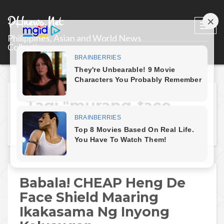
PHnews.Net
Togg
Philippines, Asian and World News
navi
Collections
Tag: "murang-face-
shields"
Babala! CHEAP Heng De
Face Shield Maaring
Ikakasama Ng Inyong