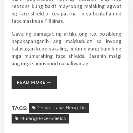
reasons kung bakit mayroong malaking agwat
ng face shield prices pati na rin sa bentahan ng
face masks sa Pilipinas.
Gaya ng pamagat ng artikulong ito, posibleng
napakapanganib ang maidudulot sa inyong
kalusugan kung sakaling pilitin niyong bumili ng
mga mumurahing face shields. Basahin maigi
ang mga sumusunod na paliwanag.
READ MORE
TAGS:
Cheap-Fake-Heng-De
Murang-Face-Shields