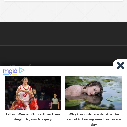
©2026 by PHnews.Net •
About Us
•
Terms of Service
•
Contact
•
Help