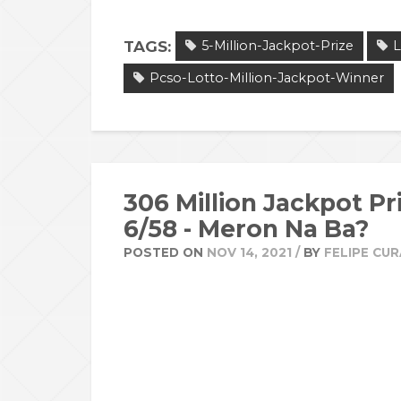
TAGS:
5-Million-Jackpot-Prize
L
Pcso-Lotto-Million-Jackpot-Winner
306 Million Jackpot Pr
6/58 - Meron Na Ba?
POSTED ON
NOV 14, 2021
/
BY
FELIPE CUR