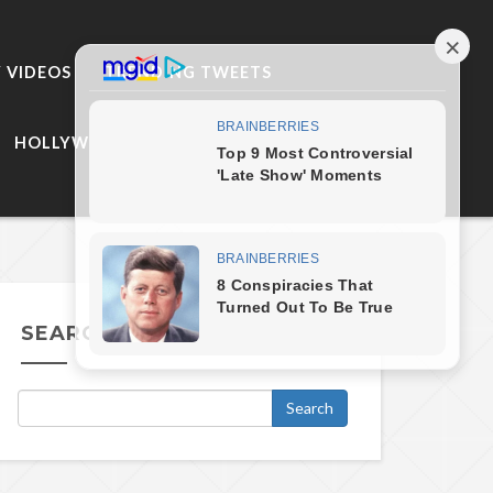
 VIDEOS
TRENDING TWEETS
HOLLYWOOD
SEARCH