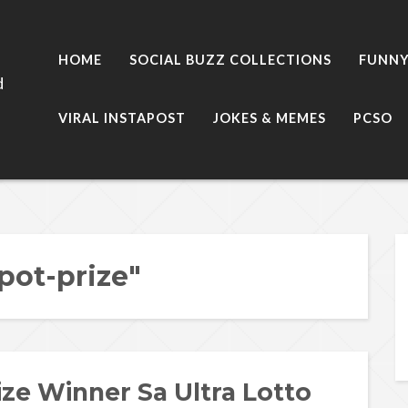
HOME
SOCIAL BUZZ COLLECTIONS
FUNNY
d
VIRAL INSTAPOST
JOKES & MEMES
PCSO
pot-prize"
ize Winner Sa Ultra Lotto