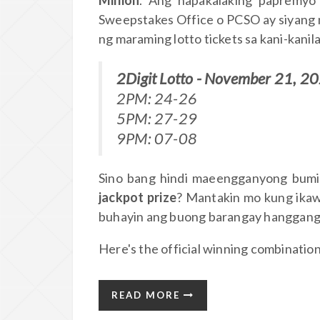
Million
. Ang napakalaking papremyo n
Sweepstakes Office o PCSO ay siyang n
ng maraming lotto tickets sa kani-kanil
2Digit Lotto - November 21, 2
2PM: 24-26
5PM: 27-29
9PM: 07-08
Sino bang hindi maeengganyong bumil
jackpot prize
? Mantakin mo kung ikaw
buhayin ang buong barangay hanggang
Here's the official winning combination
READ MORE